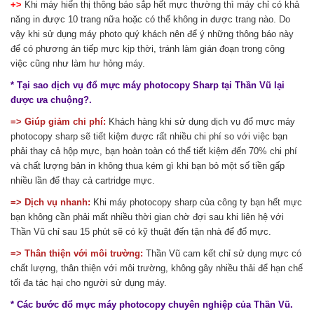
+>
Khi máy hiển thị thông báo sắp hết mực thường thì máy chỉ có khả
năng in được 10 trang nữa hoặc có thể không in được trang nào. Do
vậy khi sử dụng máy photo quý khách nên để ý những thông báo này
để có phương án tiếp mực kịp thời, tránh làm gián đoạn trong công
việc cũng như làm hư hỏng máy.
* Tại sao dịch vụ đổ mực máy photocopy Sharp tại Thần Vũ lại
được ưa chuộng?.
=> Giúp giảm chi phí:
Khách hàng khi sử dụng dịch vụ đổ mực máy
photocopy sharp sẽ tiết kiệm được rất nhiều chi phí so với việc bạn
phải thay cả hộp mực, bạn hoàn toàn có thể tiết kiệm đến 70% chi phí
và chất lượng bản in không thua kém gì khi bạn bỏ một số tiền gấp
nhiều lần để thay cả cartridge mực.
=> Dịch vụ nhanh:
Khi máy photocopy sharp của công ty bạn hết mực
bạn không cần phải mất nhiều thời gian chờ đợi sau khi liên hệ với
Thần Vũ chỉ sau 15 phút sẽ có kỹ thuật đến tận nhà để đổ mực.
=> Thân thiện với môi trường:
Thần Vũ cam kết chỉ sử dụng mực có
chất lượng, thân thiện với môi trường, không gây nhiều thải để hạn chế
tối đa tác hại cho người sử dụng máy.
* Các bước đổ mực máy photocopy chuyên nghiệp của Thần Vũ.