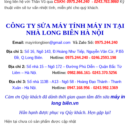
lòng liên hệ với Thần Vũ qua
CSKH: 0975.244.240 - 0243.763.9860
Kỹ
thuật viên sẽ tư vấn nhiệt tình, miễn phí cho quý khách.
CÔNG TY SỬA MÁY TÍNH MÁY IN TẠI
NHÀ LONG BIÊN HÀ NỘI
Email:
mayinlongbien
@gmail.com
Và Zalo Số:
0975.244.240
Địa chỉ 1:
Số 16, Ngõ 143, Đ.Hoàng Như Tiếp, Nguyễn Văn Cừ, P.Bồ
Đề, Q.Long Biên.
Hotline:
0975.244.240
-
0246.2593.198
Địa chỉ 2:
Số nhà 15 – Ngõ 172 – Đường Phú Diễn – Quận Bắc Từ
Liêm – Hà Nội.
Hotline:
0982.866.161- 0243.370.5256
Địa chỉ 3:
Số nhà 113B - A13 - Ngõ 58 - Hoàng Đạo Thành - Thanh
Xuân - Hà Nội.
Hotline:
0947.168.956
-
0243.992.1369
Cảm ơn Qúy khách đã dành thời gian quan tâm đến sửa
máy in
long biên.vn
Hân hạnh được phục vụ Qúy khách. Hẹn gặp lại!
Hiện tại chưa có sản phẩm được cập nhật