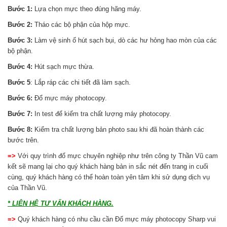
Bước 1:
Lựa chọn mực theo đúng hãng máy.
Bước 2:
Tháo các bộ phận của hộp mực.
Bước 3:
Làm vệ sinh ố hút sạch bụi, dò các hư hỏng hao mòn của các
bộ phận.
Bước 4:
Hút sạch mực thừa.
Bước 5
: Lắp ráp các chi tiết đã làm sạch.
Bước 6:
Đổ mực máy photocopy.
Bước 7:
In test để kiểm tra chất lượng máy photocopy.
Bước 8:
Kiểm tra chất lượng bản photo sau khi đã hoàn thành các
bước trên.
=>
Với quy trình đổ mực chuyên nghiệp như trên công ty Thần Vũ cam
kết sẽ mang lại cho quý khách hàng bản in sắc nét đến trang in cuối
cùng, quý khách hàng có thể hoàn toàn yên tâm khi sử dụng dịch vụ
của Thần Vũ.
* LIÊN HỆ TƯ VẤN KHÁCH HÀNG.
=>
Quý khách hàng có nhu cầu cần Đổ mực máy photocopy Sharp vui