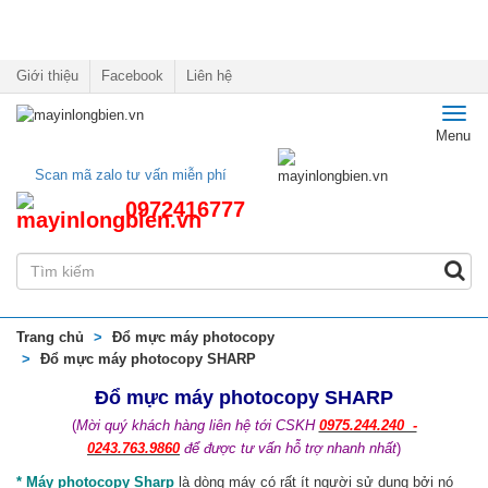
Giới thiệu
Facebook
Liên hệ
Toggl
Menu
navig
Scan mã zalo tư vấn miễn phí
0972416777
Trang chủ
Đổ mực máy photocopy
Đổ mực máy photocopy SHARP
Đổ mực máy photocopy SHARP
(
Mời quý khách hàng liên hệ tới CSKH
0975.244.240 -
0243.763.9860
để được tư vấn hỗ trợ nhanh nhất
)
* Máy photocopy Sharp
là dòng máy có rất ít người sử dụng bởi nó