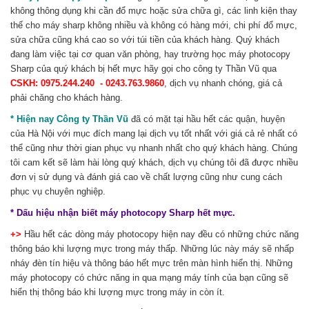
không thông dụng khi cần đổ mực hoặc sửa chữa gì, các linh kiện thay
thế cho máy sharp không nhiều và không có hàng mới, chi phí đổ mực,
sửa chữa cũng khá cao so với túi tiền của khách hàng. Quý khách
đang làm việc tại cơ quan văn phòng, hay trường học máy photocopy
Sharp của quý khách bị hết mực hãy gọi cho công ty Thần Vũ qua
CSKH: 0975.244.240 - 0243.763.9860
, dịch vụ nhanh chóng, giá cả
phải chăng cho khách hàng.
* Hiện nay Công ty Thần Vũ
đã có mặt tại hầu hết các quận, huyện
của Hà Nội với mục đích mang lại dịch vụ tốt nhất với giá cả rẻ nhất có
thể cũng như thời gian phục vụ nhanh nhất cho quý khách hàng. Chúng
tôi cam kết sẽ làm hài lòng quý khách, dịch vụ chúng tôi đã được nhiều
đơn vị sử dụng và đánh giá cao về chất lượng cũng như cung cách
phục vụ chuyên nghiệp.
* Dấu hiệu nhận biết máy photocopy Sharp hết mực.
+>
Hầu hết các dòng máy photocopy hiện nay đều có những chức năng
thông báo khi lượng mực trong máy thấp. Những lúc này máy sẽ nhấp
nháy đèn tín hiệu và thông báo hết mực trên màn hình hiển thị. Những
máy photocopy có chức năng in qua mạng máy tính của bạn cũng sẽ
hiển thị thông báo khi lượng mực trong máy in còn ít.