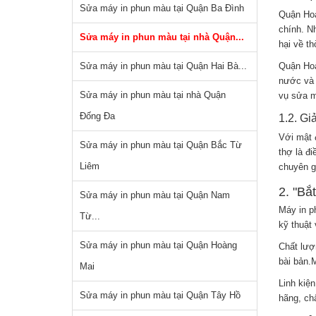
Sửa máy in phun màu tại Quận Ba Đình
Quận Hoà
chính. Nh
Sửa máy in phun màu tại nhà Quận...
hại về th
Sửa máy in phun màu tại Quận Hai Bà...
Quận Hoà
nước và 
Sửa máy in phun màu tại nhà Quận
vụ sửa m
Đống Đa
1.2. Gi
Với mật 
Sửa máy in phun màu tại Quận Bắc Từ
thợ là đi
Liêm
chuyên g
2. "Bắ
Sửa máy in phun màu tại Quận Nam
Máy in p
Từ...
kỹ thuật
Sửa máy in phun màu tại Quận Hoàng
Chất lượ
bài bản.M
Mai
Linh kiệ
Sửa máy in phun màu tại Quận Tây Hồ
hãng, ch