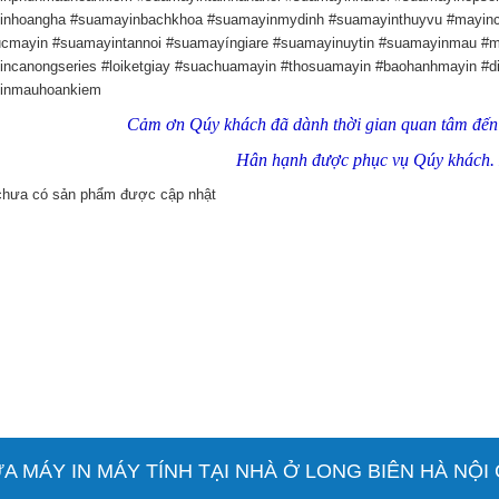
nhoangha #suamayinbachkhoa #suamayinmydinh #suamayinthuyvu #mayincu
cmayin #suamayintannoi #suamayíngiare #suamayinuytin #suamayinmau #
ncanongseries #loiketgiay #suachuamayin #thosuamayin #baohanhmayin #d
inmauhoankiem
Cảm ơn Qúy khách đã dành thời gian quan tâm đế
Hân hạnh được phục vụ Qúy khách. 
 chưa có sản phẩm được cập nhật
 MÁY IN MÁY TÍNH TẠI NHÀ Ở LONG BIÊN HÀ NỘI C