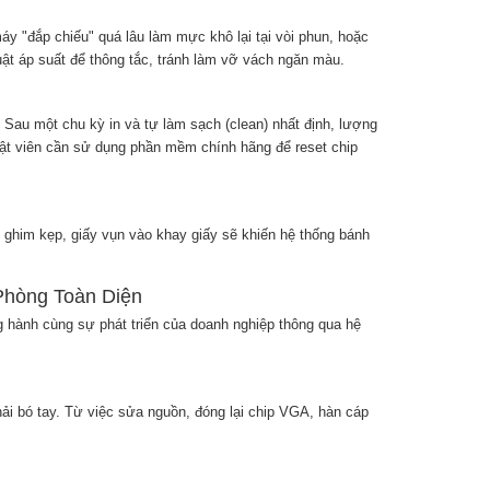
y "đắp chiếu" quá lâu làm mực khô lại tại vòi phun, hoặc
t áp suất để thông tắc, tránh làm vỡ vách ngăn màu.
. Sau một chu kỳ in và tự làm sạch (clean) nhất định, lượng
ật viên cần sử dụng phần mềm chính hãng để reset chip
i ghim kẹp, giấy vụn vào khay giấy sẽ khiến hệ thống bánh
Phòng Toàn Diện
 hành cùng sự phát triển của doanh nghiệp thông qua hệ
ải bó tay. Từ việc sửa nguồn, đóng lại chip VGA, hàn cáp