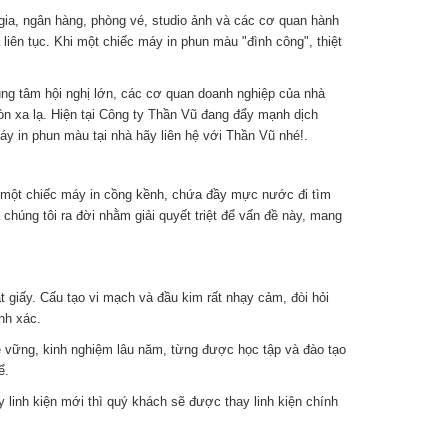
 gia, ngân hàng, phòng vé, studio ảnh và các cơ quan hành
 liên tục. Khi một chiếc máy in phun màu "đình công", thiệt
ung tâm hội nghị lớn, các cơ quan doanh nghiệp của nhà
n xa lạ. Hiện tại Công ty Thần Vũ đang đẩy mạnh dịch
 in phun màu tại nhà hãy liên hệ với Thần Vũ nhé!.
ác một chiếc máy in cồng kềnh, chứa đầy mực nước đi tìm
chúng tôi ra đời nhằm giải quyết triệt để vấn đề này, mang
giấy. Cấu tạo vi mạch và đầu kim rất nhạy cảm, đòi hỏi
nh xác.
ề vững, kinh nghiệm lâu năm, từng được học tập và đào tạo
ể.
 linh kiện mới thì quý khách sẽ được thay linh kiện chính