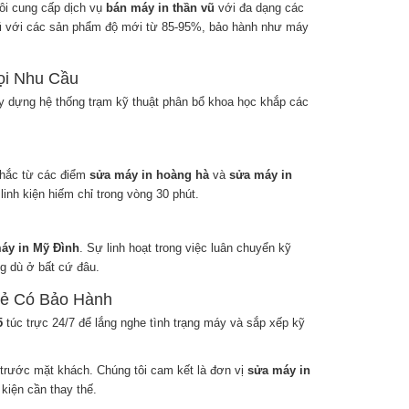
tôi cung cấp dịch vụ
bán máy in thần vũ
với đa dạng các
ũ
với các sản phẩm độ mới từ 85-95%, bảo hành như máy
ọi Nhu Cầu
ây dựng hệ thống trạm kỹ thuật phân bổ khoa học khắp các
chắc từ các điểm
sửa máy in hoàng hà
và
sửa máy in
inh kiện hiếm chỉ trong vòng 30 phút.
áy in Mỹ Đình
. Sự linh hoạt trong việc luân chuyển kỹ
ng dù ở bất cứ đâu.
Rẻ Có Bảo Hành
5
túc trực 24/7 để lắng nghe tình trạng máy và sắp xếp kỹ
 trước mặt khách. Chúng tôi cam kết là đơn vị
sửa máy in
 kiện cần thay thế.