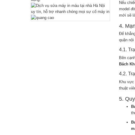
Nếu chiế
model đờ
mới sẽ l
4. Mạ
Để khẳng
quận nội 
4.1. Tr
Bên cạnh
Bách Kh
4.2. Tr
Khu vực 
thuật vi
5. Quy
Bư
th
Bư
mà