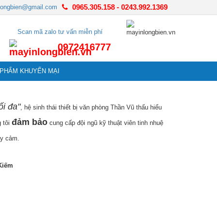
0965.305.158
-
0243.992.1369
.504.555
longbien@gmail.com
Scan mã zalo tư vấn miễn phí
0972416777
 PHẨM KHUYẾN MẠI
ối đa"
, hệ sinh thái thiết bị văn phòng Thần Vũ thấu hiểu
đảm bảo
g tôi
cung cấp đội ngũ kỹ thuật viên tinh nhuệ
ạy cảm.
Kiếm