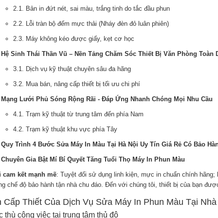
2.1. Bản in đứt nét, sai màu, trắng tinh do tắc đầu phun
2.2. Lỗi tràn bộ đếm mực thải (Nháy đèn đỏ luân phiên)
2.3. Máy không kéo được giấy, kẹt cơ học
 Hệ Sinh Thái Thần Vũ – Nền Tảng Chăm Sóc Thiết Bị Văn Phòng Toàn 
3.1. Dịch vụ kỹ thuật chuyên sâu đa hãng
3.2. Mua bán, nâng cấp thiết bị tối ưu chi phí
. Mạng Lưới Phủ Sóng Rộng Rãi - Đáp Ứng Nhanh Chóng Mọi Nhu Cầu
4.1. Trạm kỹ thuật từ trung tâm đến phía Nam
4.2. Trạm kỹ thuật khu vực phía Tây
 Quy Trình 4 Bước Sửa Máy In Màu Tại Hà Nội Uy Tín Giá Rẻ Có Bảo Hà
 Chuyên Gia Bật Mí Bí Quyết Tăng Tuổi Thọ Máy In Phun Màu
i
cam kết mạnh mẽ
: Tuyệt đối sử dụng linh kiện, mực in chuẩn chính hãng; 
ng chế độ bảo hành tận nhà chu đáo. Đến với chúng tôi, thiết bị của bạn đư
h Cấp Thiết Của Dịch Vụ Sửa Máy In Phun Màu Tại Nh
c thù công việc tại trung tâm thủ đô