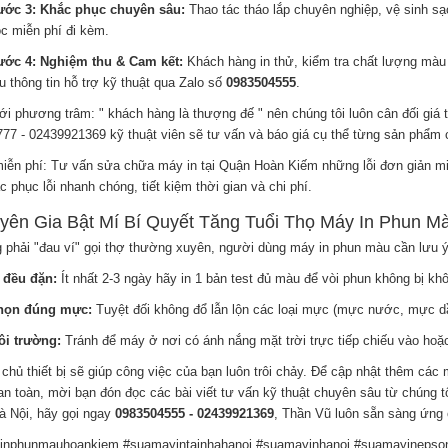
ước 3: Khắc phục chuyên sâu:
Thao tác tháo lắp chuyên nghiệp, vệ sinh s
c miễn phí đi kèm.
ước 4: Nghiệm thu & Cam kết:
Khách hàng in thử, kiểm tra chất lượng màu 
u thông tin hỗ trợ kỹ thuật qua Zalo số
0983504555
.
Với phương trâm: " khách hàng là thượng đế " nên chúng tôi luôn cân đối giá 
77 - 02439921369 kỹ thuật viên sẽ tư vấn và báo giá cụ thể từng sản phẩm 
iễn phí: Tư vấn sửa chữa máy in tại Quận Hoàn Kiếm những lỗi đơn giản miễn
 phục lỗi nhanh chóng, tiết kiệm thời gian và chi phí.
yên Gia Bật Mí Bí Quyết Tăng Tuổi Thọ Máy In Phun M
 phải "đau ví" gọi thợ thường xuyên, người dùng máy in phun màu cần lưu ý
 đều đặn:
Ít nhất 2-3 ngày hãy in 1 bản test đủ màu để vòi phun không bị kh
họn đúng mực:
Tuyệt đối không đổ lẫn lộn các loại mực (mực nước, mực d
i trường:
Tránh để máy ở nơi có ánh nắng mặt trời trực tiếp chiếu vào hoặc
 chủ thiết bị sẽ giúp công việc của bạn luôn trôi chảy. Để cập nhật thêm các
 an toàn, mời bạn đón đọc các bài viết
tư vấn kỹ thuật chuyên sâu
từ chúng tô
Hà Nội, hãy gọi ngay
0983504555 - 02439921369
, Thần Vũ luôn sẵn sàng ứng
nphunmauhoankiem #suamayintainhahanoi #suamayinhanoi #suamayinepson