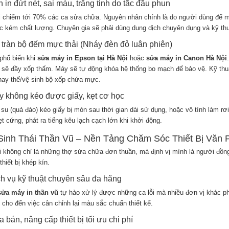
n in đứt nét, sai màu, trắng tinh do tắc đầu phun
ỗi chiếm tới 70% các ca sửa chữa. Nguyên nhân chính là do người dùng để má
 kém chất lượng. Chuyên gia sẽ phải dùng dung dịch chuyên dụng và kỹ thuậ
i tràn bộ đếm mực thải (Nháy đèn đỏ luân phiên)
 phổ biến khi
sửa máy in Epson tại Hà Nội
hoặc
sửa máy in Canon Hà Nội
 sẽ đầy xốp thấm. Máy sẽ tự động khóa hệ thống bo mạch để bảo vệ. Kỹ thu
hay thế/vệ sinh bộ xốp chứa mực.
y không kéo được giấy, kẹt cơ học
 su (quả đào) kéo giấy bị mòn sau thời gian dài sử dụng, hoặc vô tình làm rơ
ẹt cứng, phát ra tiếng kêu lạch cạch lớn khi khởi động.
Sinh Thái Thần Vũ – Nền Tảng Chăm Sóc Thiết Bị Văn 
i không chỉ là những thợ sửa chữa đơn thuần, mà định vị mình là người đồng
 thiết bị khép kín.
ch vụ kỹ thuật chuyên sâu đa hãng
sửa máy in thần vũ
tự hào xử lý được những ca lỗi mà nhiều đơn vị khác ph
 cho đến việc cân chỉnh lại màu sắc chuẩn thiết kế.
a bán, nâng cấp thiết bị tối ưu chi phí