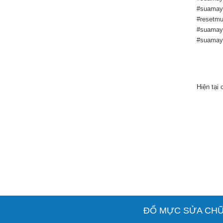
#suamayi
#resetmu
#suamayi
#suamay
Hiện tại
ĐỔ MỰC SỬA CHỮA