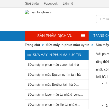
Giới thiệu
Facebook
Liên hệ
Dịch vụ
SẢN PHẨM DỊCH VỤ
TRANG C
Trang chủ
Sửa máy in phun màu uy tín
Sửa máy 
Với phư
SỬA MÁY IN PHUN MÀU UY TÍN
rằng thời
Sửa máy in phun màu canon tại nhà
nhất, có
Sửa máy in màu Epson uy tín tại nhà...
MỤC L
1
Sửa máy in màu Brother tại nhà ở...
Sửa máy in laser màu tại nhà ở Long...
Sửa máy in phun màu Hp tại nhà ở...
2.