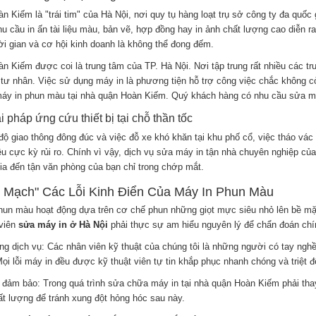
n Kiếm là "trái tim" của Hà Nội, nơi quy tụ hàng loạt trụ sở công ty đa quốc
u cầu in ấn tài liệu màu, bản vẽ, hợp đồng hay in ảnh chất lượng cao diễn ra
ời gian và cơ hội kinh doanh là không thể đong đếm.
n Kiếm được coi là trung tâm của TP. Hà Nội. Nơi tập trung rất nhiều các tr
tư nhân. Việc sử dụng máy in là phương tiện hỗ trợ công việc chắc không cò
áy in phun màu tại nhà quận Hoàn Kiếm. Quý khách hàng có nhu cầu sửa máy
ải pháp ứng cứu thiết bị tại chỗ thần tốc
độ giao thông đông đúc và việc đỗ xe khó khăn tại khu phố cổ, việc tháo v
ều cực kỳ rủi ro. Chính vì vậy, dịch vụ
sửa máy in
tận nhà chuyên nghiệp của 
ia đến tận văn phòng của bạn chỉ trong chớp mắt.
t Mạch" Các Lỗi Kinh Điển Của Máy In Phun Màu
hun màu hoạt động dựa trên cơ chế phun những giọt mực siêu nhỏ lên bề mặt 
 viên
sửa máy in ở Hà Nội
phải thực sự am hiểu nguyên lý để chẩn đoán chí
ng dịch vụ: Các nhân viên kỹ thuật của chúng tôi là những người có tay ngh
ọi lỗi máy in đều được kỹ thuật viên tự tin khắp phục nhanh chóng và triệt đ
n đảm bảo: Trong quá trình sửa chữa máy in tại nhà quận Hoàn Kiếm phải thay
ất lượng để tránh xung đột hỏng hóc sau này.