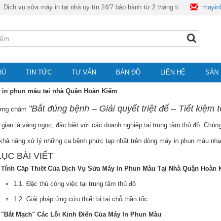
 sửa máy in tại nhà uy tín 24/7 bảo hành từ 2 tháng tới 6 tháng hotline 0983
mayin
HỦ
TIN TỨC
TƯ VẤN
BẢN ĐỒ
LIÊN HỆ
SẢN
in phun màu tại nhà Quận Hoàn Kiếm
"Bắt đúng bệnh – Giải quyết triệt để – Tiết kiệm t
ơng châm
 gian là vàng ngọc, đặc biệt với các doanh nghiệp tại trung tâm thủ đô. Chún
 khả năng xử lý những ca bệnh phức tạp nhất trên dòng máy in phun màu nh
ỤC BÀI VIẾT
. Tính Cấp Thiết Của Dịch Vụ Sửa Máy In Phun Màu Tại Nhà Quận Hoàn 
1.1. Đặc thù công việc tại trung tâm thủ đô
1.2. Giải pháp ứng cứu thiết bị tại chỗ thần tốc
 "Bắt Mạch" Các Lỗi Kinh Điển Của Máy In Phun Màu