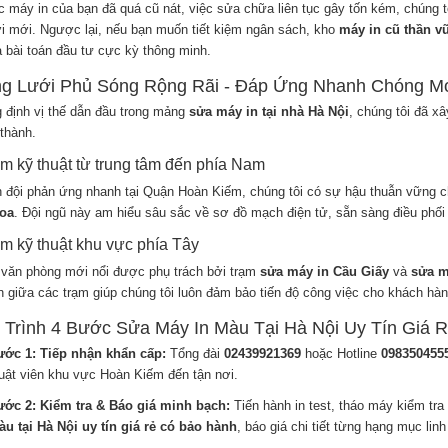
c máy in của bạn đã quá cũ nát, việc sửa chữa liên tục gây tốn kém, chúng 
i mới. Ngược lại, nếu bạn muốn tiết kiệm ngân sách, kho
máy in cũ thần v
à bài toán đầu tư cực kỳ thông minh.
ng Lưới Phủ Sóng Rộng Rãi - Đáp Ứng Nhanh Chóng M
 định vị thế dẫn đầu trong mảng
sửa máy in tại nhà Hà Nội
, chúng tôi đã x
thành.
ạm kỹ thuật từ trung tâm đến phía Nam
 đội phản ứng nhanh tại Quận Hoàn Kiếm, chúng tôi có sự hậu thuẫn vững 
oa
. Đội ngũ này am hiểu sâu sắc về sơ đồ mạch điện tử, sẵn sàng điều phối l
ạm kỹ thuật khu vực phía Tây
văn phòng mới nổi được phụ trách bởi trạm
sửa máy in Cầu Giấy
và
sửa m
ên giữa các trạm giúp chúng tôi luôn đảm bảo tiến độ công việc cho khách hà
 Trình 4 Bước Sửa Máy In Màu Tại Hà Nội Uy Tín Giá 
ớc 1: Tiếp nhận khẩn cấp:
Tổng đài
02439921369
hoặc Hotline
098350455
uật viên khu vực Hoàn Kiếm đến tận nơi.
ớc 2: Kiểm tra & Báo giá minh bạch:
Tiến hành in test, tháo máy kiểm tra
u tại Hà Nội uy tín giá rẻ có bảo hành
, báo giá chi tiết từng hạng mục linh