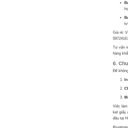
B
họ
B
lư
Giá rẻ: 
09724167
Tư vấn m
hàng khắc
6. Chu
Để không
In
C
Mô
Việc làm
kẹt giấy
đâu tại 
#suamayi