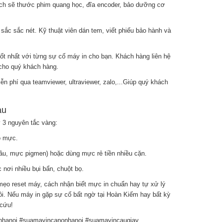
ạch sẽ thước phim quang học, đĩa encoder, bảo dưỡng cơ
sắc sắc nét. Kỹ thuật viên dán tem, viết phiếu bảo hành và
tốt nhất với từng sự cố máy in cho bạn. Khách hàng liên hệ
cho quý khách hàng.
 phí qua teamviewer, ultraviewer, zalo,...Giúp quý khách
àu
 3 nguyên tắc vàng:
ô mực.
ầu, mực pigmen) hoặc dùng mực rẻ tiền nhiều cặn.
 nơi nhiều bụi bẩn, chuột bọ.
 mẹo reset máy, cách nhận biết mực in chuẩn hay tự xử lý
i. Nếu máy in gặp sự cố bất ngờ tại Hoàn Kiếm hay bất kỳ
 cứu!
hanoi #suamayincanonhanoi #suamayincaugiay