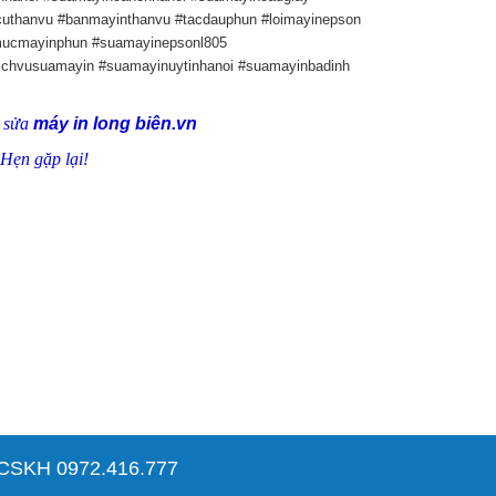
thanvu #banmayinthanvu #tacdauphun #loimayinepson
mucmayinphun #suamayinepsonl805
ichvusuamayin #suamayinuytinhanoi #suamayinbadinh
n sửa
máy in long biên.vn
Hẹn gặp lại!
SKH 0972.416.777