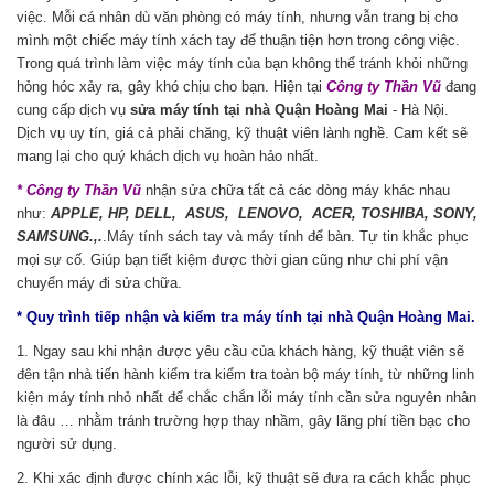
việc. Mỗi cá nhân dù văn phòng có máy tính, nhưng vẫn trang bị cho
mình một chiếc máy tính xách tay để thuận tiện hơn trong công việc.
Trong quá trình làm việc máy tính của bạn không thể tránh khỏi những
hỏng hóc xảy ra, gây khó chịu cho bạn. Hiện tại
Công ty Thần Vũ
đang
cung cấp dịch vụ
sửa máy tính tại nhà Quận Hoàng Mai
- Hà Nội.
Dịch vụ uy tín, giá cả phải chăng, kỹ thuật viên lành nghề. Cam kết sẽ
mang lại cho quý khách dịch vụ hoàn hảo nhất.
* Công ty Thần Vũ
nhận sửa chữa tất cả các dòng máy khác nhau
như:
APPLE, HP, DELL, ASUS, LENOVO, ACER, TOSHIBA, SONY,
SAMSUNG.,.
.Máy tính sách tay và máy tính để bàn. Tự tin khắc phục
mọi sự cố. Giúp bạn tiết kiệm được thời gian cũng như chi phí vận
chuyển máy đi sửa chữa.
* Quy trình tiếp nhận và kiểm tra máy tính tại nhà Quận Hoàng Mai.
1. Ngay sau khi nhận được yêu cầu của khách hàng, kỹ thuật viên sẽ
đên tận nhà tiến hành kiểm tra kiểm tra toàn bộ máy tính, từ những linh
kiện máy tính nhỏ nhất để chắc chắn lỗi máy tính cần sửa nguyên nhân
là đâu … nhằm tránh trường hợp thay nhầm, gây lãng phí tiền bạc cho
người sử dụng.
2. Khi xác định được chính xác lỗi, kỹ thuật sẽ đưa ra cách khắc phục