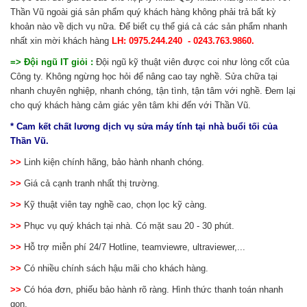
Thần Vũ ngoài giá sản phẩm quý khách hàng không phải trả bất kỳ
khoản nào về dịch vụ nữa. Để biết cụ thể giá cả các sản phẩm nhanh
nhất xin mời khách hàng
LH: 0975.244.240 - 0243.763.9860.
=> Đội ngũ IT giỏi :
Đội ngũ kỹ thuật viên được coi như lòng cốt của
Công ty. Không ngừng học hỏi để nâng cao tay nghề. Sửa chữa tại
nhanh chuyên nghiệp, nhanh chóng, tận tình, tận tâm với nghề. Đem lại
cho quý khách hàng cảm giác yên tâm khi đến với Thần Vũ.
* Cam kết chất lương dịch vụ sửa máy tính tại nhà buổi tối của
Thần Vũ.
>>
Linh kiện chính hãng, bảo hành nhanh chóng.
>>
Giá cả cạnh tranh nhất thị trường.
>>
Kỹ thuật viên tay nghề cao, chọn lọc kỹ càng.
>>
Phục vụ quý khách tại nhà. Có mặt sau 20 - 30 phút.
>>
Hỗ trợ miễn phí 24/7 Hotline, teamviewre, ultraviewer,...
>>
Có nhiều chính sách hậu mãi cho khách hàng.
>>
Có hóa đơn, phiếu bảo hành rõ ràng. Hình thức thanh toán nhanh
gọn.