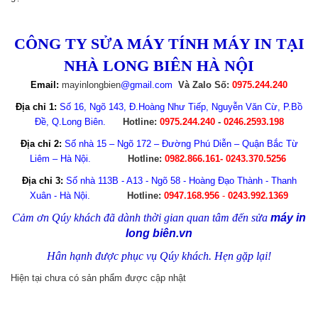
CÔNG TY SỬA MÁY TÍNH MÁY IN TẠI
NHÀ LONG BIÊN HÀ NỘI
Email:
mayinlongbien
@gmail.com
Và Zalo Số:
0975.244.240
Địa chỉ 1:
Số 16, Ngõ 143, Đ.Hoàng Như Tiếp, Nguyễn Văn Cừ, P.Bồ
Đề, Q.Long Biên.
Hotline:
0975.244.240
-
0246.2593.198
Địa chỉ 2:
Số nhà 15 – Ngõ 172 – Đường Phú Diễn – Quận Bắc Từ
Liêm – Hà Nội.
Hotline:
0982.866.161- 0243.370.5256
Địa chỉ 3:
Số nhà 113B - A13 - Ngõ 58 - Hoàng Đạo Thành - Thanh
Xuân - Hà Nội.
Hotline:
0947.168.956
-
0243.992.1369
Cảm ơn Qúy khách đã dành thời gian quan tâm đến sửa
máy in
long biên.vn
Hân hạnh được phục vụ Qúy khách. Hẹn gặp lại!
Hiện tại chưa có sản phẩm được cập nhật